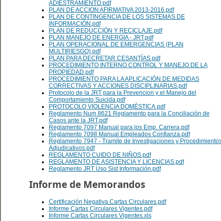
ADIESTRAMIENTO.pdf
PLAN DE ACCION AFIRMATIVA 2013-2016.pdf
PLAN DE CONTINGENCIA DE LOS SISTEMAS DE
INFORMACIÓN.pdf
PLAN DE REDUCCIÓN Y RECICLAJE.pdf
PLAN MANEJO DE ENERGIA - JRT.pdf
PLAN OPERACIONAL DE EMERGENCIAS (PLAN
MULTIRIESGO).pdf
PLAN PARA DECRETAR CESANTÍAS.pdf
PROCEDIMIENTO INTERNO CONTROL Y MANEJO DE LA
PROPIEDAD.pdf
PROCEDIMIENTO PARA LA APLICACIÓN DE MEDIDAS
CORRECTIVAS Y ACCIONES DISCIPLINARIAS.pdf
Protocolo de la JRT para la Prevencion y el Manejo del
Comportamiento Suicida.pdf
PROTOCOLO VIOLENCIA DOMÉSTICA.pdf
Reglamento Num 8621 Reglamento para la Conciliación de
Casos ante la JRT.pdf
Reglamento 7097 Manual para los Emp. Carrera.pdf
Reglamento 7098 Manual Empleados Confianza.pdf
Reglamento 7947 - Tramite de Investigaciones y Procedimiento
Adjudicativos.pdf
REGLAMENTO CUIDO DE NIÑOS.pdf
REGLAMENTO DE ASISTENCIA Y LICENCIAS.pdf
Reglamento JRT Uso Sist Información.pdf
Informe de Memorandos
Certificación Negativa Cartas Circulares.pdf
Informe Cartas Circulares Vigentes.pdf
Informe Cartas Circulares Vigentes.xls