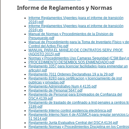
Informe de Reglamentos y Normas
Informe Reglamentos Vigentes (para el informe de transición
2016).pdf
Informe Reglamentos Vigentes (para el informe de transición
2016).xls
Manual de Normas y Procedimientos de la Division de
Presupuesto.pdf
Manual de Procedimiento para la Toma de Inventario Físico y de
Control del Activo Fijo.pdf
MANUAL PARA EL MANEJO DE CONTRATOS SERV. PROF.
(AGOSTO 2015).pdf
Normas y Procedimientos Uso Camaras Seguridad (CSM Bay).p
PROCEDIMIENTO DESEMBOLSOS ENMENDADO.pdf
Reglamento 3357 para licenciar facilidades (para enmendar un
articulo).pdf
Reglamento 7011 Ordenes Declarativas 19 a la 29.pdf
Reglamento 8283 para certificacion y licenciamiento de inst
publicas y privadas.pdf
Reglamento Administrativo Num 4 4135.pdf
Reglamento de Personal 5647.pdf
Reglamento de Personal para Empleados de Confianza del
DSCA 4139.pdf
Reglamento de traslado de confinado a Inst penales a centros tr
3189.pdf
Reglamento Interno control asistencia electrónica.pdf
Reglamento Interno Núm 4 de ASSMCA para regular servicios L
51 5614.pdf
Reglamento Junta Evaluativa Central del DSCA 4134.pdf
Reglamento Normas y Procedimientos Disciplina en los Centros