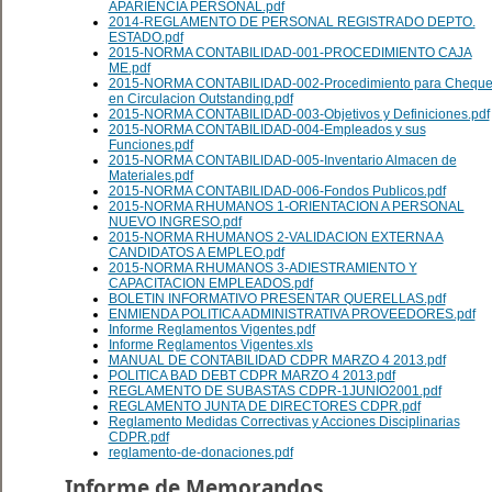
APARIENCIA PERSONAL.pdf
2014-REGLAMENTO DE PERSONAL REGISTRADO DEPTO.
ESTADO.pdf
2015-NORMA CONTABILIDAD-001-PROCEDIMIENTO CAJA
ME.pdf
2015-NORMA CONTABILIDAD-002-Procedimiento para Cheque
en Circulacion Outstanding.pdf
2015-NORMA CONTABILIDAD-003-Objetivos y Definiciones.pdf
2015-NORMA CONTABILIDAD-004-Empleados y sus
Funciones.pdf
2015-NORMA CONTABILIDAD-005-Inventario Almacen de
Materiales.pdf
2015-NORMA CONTABILIDAD-006-Fondos Publicos.pdf
2015-NORMA RHUMANOS 1-ORIENTACION A PERSONAL
NUEVO INGRESO.pdf
2015-NORMA RHUMANOS 2-VALIDACION EXTERNA A
CANDIDATOS A EMPLEO.pdf
2015-NORMA RHUMANOS 3-ADIESTRAMIENTO Y
CAPACITACION EMPLEADOS.pdf
BOLETIN INFORMATIVO PRESENTAR QUERELLAS.pdf
ENMIENDA POLITICA ADMINISTRATIVA PROVEEDORES.pdf
Informe Reglamentos Vigentes.pdf
Informe Reglamentos Vigentes.xls
MANUAL DE CONTABILIDAD CDPR MARZO 4 2013.pdf
POLITICA BAD DEBT CDPR MARZO 4 2013.pdf
REGLAMENTO DE SUBASTAS CDPR-1JUNIO2001.pdf
REGLAMENTO JUNTA DE DIRECTORES CDPR.pdf
Reglamento Medidas Correctivas y Acciones Disciplinarias
CDPR.pdf
reglamento-de-donaciones.pdf
Informe de Memorandos