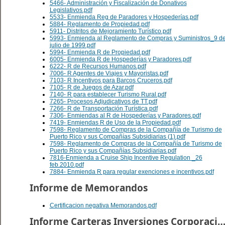
5466- Administración y Fiscalización de Donativos
Legislativos.pdf
5533- Enmienda Reg de Paradores y Hospederías.pdf
5884- Reglamento de Propiedad.pdf
5911- Distritos de Mejoramiento Turístico.pdf
5993- Enmienda al Reglamento de Compras y Suministros_9 d
julio de 1999.pdf
5994- Enmienda R de Propiedad.pdf
6005- Enmienda R de Hospederías y Paradores.pdf
6222- R de Recursos Humanos.pdf
7006- R Agentes de Viajes y Mayoristas.pdf
7103- R Incentivos para Barcos Cruceros.pdf
7105- R de Juegos de Azar.pdf
7140- R para establecer Turismo Rural.pdf
7265- Procesos Adjudicativos de TT.pdf
7266- R de Transportación Turística.pdf
7306- Enmiendas al R de Hospederías y Paradores.pdf
7419- Enmiendas R de Uso de la Propiedad.pdf
7598- Reglamento de Compras de la Compañía de Turismo de
Puerto Rico y sus Compañías Subsidiarias (1).pdf
7598- Reglamento de Compras de la Compañía de Turismo de
Puerto Rico y sus Compañías Subsidiarias.pdf
7816-Enmienda a Cruise Ship Incentive Regulation _26
feb.2010.pdf
7884- Enmienda R para regular exenciones e incentivos.pdf
Informe de Memorandos
Certificacion negativa Memorandos.pdf
Informe Carteras Inversiones Corporacion