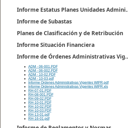
Informe Estatus Planes U
Informe de Subastas
Planes de Clasificación y de Retribución
Informe Situación Financiera
Informe de Órdenes Administr
ADM - 06-001.PDF
ADM - 06-002.PDF
ADM - 10-02.PDF
ADM - 10-03.pdf
Informe Ordenes Administrativas Vigentes WIPR.pdf
Informe Ordenes Administrativas Vigentes WIPR.xls
RH-07-01.PDF
RH-08-001.PDF
RH-09-02.PDF
RH-10-01.PDF
RH-10-02.PDF
RH-10-03.PDF
RH-13-01.pdf
RH-16-01.pdf
Informe de Reglamentos y Normas