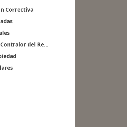
n Correctiva
badas
ales
Informe a la Oficina del Contralor del Registro de Puestos e Información Relacionada
piedad
lares