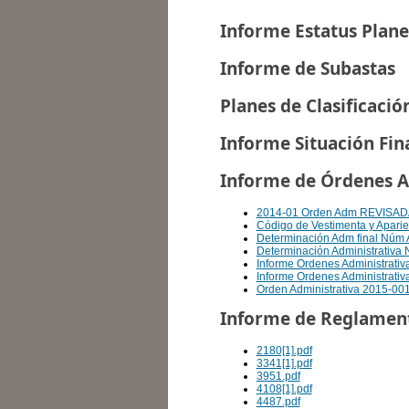
Informe de Subastas
Planes de Clasificació
Informe Situación Fin
2014-01 Orden Adm REVISAD
Código de Vestimenta y Aparie
Determinación Adm final Núm 
Determinación Administrativa
Informe Ordenes Administrativ
Informe Ordenes Administrativa
Orden Administrativa 2015-001
Informe de Reglamen
2180[1].pdf
3341[1].pdf
3951.pdf
4108[1].pdf
4487.pdf