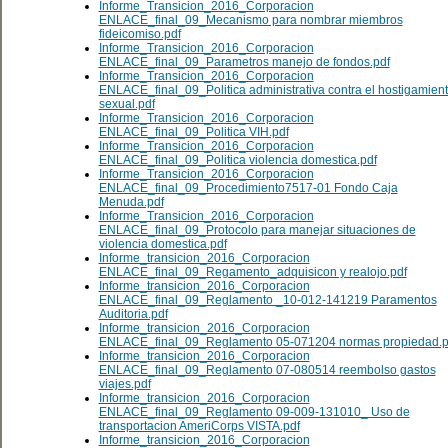
Informe_Transicion_2016_Corporacion
ENLACE_final_09_Mecanismo para nombrar miembros
fideicomiso.pdf
Informe_Transicion_2016_Corporacion
ENLACE_final_09_Parametros manejo de fondos.pdf
Informe_Transicion_2016_Corporacion
ENLACE_final_09_Politica administrativa contra el hostigamien
sexual.pdf
Informe_Transicion_2016_Corporacion
ENLACE_final_09_Politica VIH.pdf
Informe_Transicion_2016_Corporacion
ENLACE_final_09_Politica violencia domestica.pdf
Informe_Transicion_2016_Corporacion
ENLACE_final_09_Procedimiento7517-01 Fondo Caja
Menuda.pdf
Informe_Transicion_2016_Corporacion
ENLACE_final_09_Protocolo para manejar situaciones de
violencia domestica.pdf
Informe_transicion_2016_Corporacion
ENLACE_final_09_Regamento_adquisicon y realojo.pdf
Informe_transicion_2016_Corporacion
ENLACE_final_09_Reglamento _10-012-141219 Paramentos
Auditoria.pdf
Informe_transicion_2016_Corporacion
ENLACE_final_09_Reglamento 05-071204 normas propiedad.p
Informe_transicion_2016_Corporacion
ENLACE_final_09_Reglamento 07-080514 reembolso gastos
viajes.pdf
Informe_transicion_2016_Corporacion
ENLACE_final_09_Reglamento 09-009-131010_ Uso de
transportacion AmeriCorps VISTA.pdf
Informe_transicion_2016_Corporacion