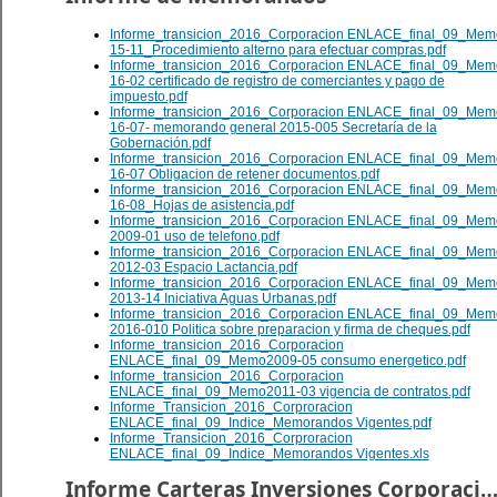
Informe_transicion_2016_Corporacion ENLACE_final_09_Mem
15-11_Procedimiento alterno para efectuar compras.pdf
Informe_transicion_2016_Corporacion ENLACE_final_09_Mem
16-02 certificado de registro de comerciantes y pago de
impuesto.pdf
Informe_transicion_2016_Corporacion ENLACE_final_09_Mem
16-07- memorando general 2015-005 Secretaría de la
Gobernación.pdf
Informe_transicion_2016_Corporacion ENLACE_final_09_Mem
16-07 Obligacion de retener documentos.pdf
Informe_transicion_2016_Corporacion ENLACE_final_09_Mem
16-08_Hojas de asistencia.pdf
Informe_transicion_2016_Corporacion ENLACE_final_09_Mem
2009-01 uso de telefono.pdf
Informe_transicion_2016_Corporacion ENLACE_final_09_Mem
2012-03 Espacio Lactancia.pdf
Informe_transicion_2016_Corporacion ENLACE_final_09_Mem
2013-14 Iniciativa Aguas Urbanas.pdf
Informe_transicion_2016_Corporacion ENLACE_final_09_Mem
2016-010 Politica sobre preparacion y firma de cheques.pdf
Informe_transicion_2016_Corporacion
ENLACE_final_09_Memo2009-05 consumo energetico.pdf
Informe_transicion_2016_Corporacion
ENLACE_final_09_Memo2011-03 vigencia de contratos.pdf
Informe_Transicion_2016_Corproracion
ENLACE_final_09_Indice_Memorandos Vigentes.pdf
Informe_Transicion_2016_Corproracion
ENLACE_final_09_Indice_Memorandos Vigentes.xls
Informe Carteras Inversiones Corporacion