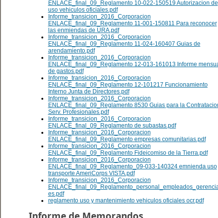
ENLACE_final_09_Reglamento 10-022-150519 Autorizacion de
uso vehiculos oficiales.pdf
Informe_transicion_2016_Corporacion
ENLACE_final_09_Reglamento 11-001-150811 Para reconocer
las enmiendas de URA.pdf
Informe_transicion_2016_Corporacion
ENLACE_final_09_Reglamento 11-024-160407 Guias de
arendamiento.pdf
Informe_transicion_2016_Corporacion
ENLACE_final_09_Reglamento 12-013-161013 Informe mensu
de gastos.pdf
Informe_transicion_2016_Corporacion
ENLACE_final_09_Reglamento 12-101217 Funcionamiento
Interno Junta de Directores.pdf
Informe_transicion_2016_Corporacion
ENLACE_final_09_Reglamento 8530 Guias para la Contratacio
Serv. Profesionales.pdf
Informe_transicion_2016_Corporacion
ENLACE_final_09_Reglamento de subastas.pdf
Informe_transicion_2016_Corporacion
ENLACE_final_09_Reglamento empresas comunitarias.pdf
Informe_transicion_2016_Corporacion
ENLACE_final_09_Reglamento Fideicomiso de la Tierra.pdf
Informe_transicion_2016_Corporacion
ENLACE_final_09_Reglamento_09-033-140324 emnienda uso
transporte AmeriCorps VISTA.pdf
Informe_transicion_2016_Corporacion
ENLACE_final_09_Reglamento_personal_empleados_gerencia
es.pdf
reglamento uso y mantenimiento vehiculos oficiales ocr.pdf
Informe de Memorandos